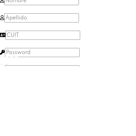
Acepto los
Términos y Condiciones
SIGN UP
Lost your password? Please enter your username or ema
create a new password via email.